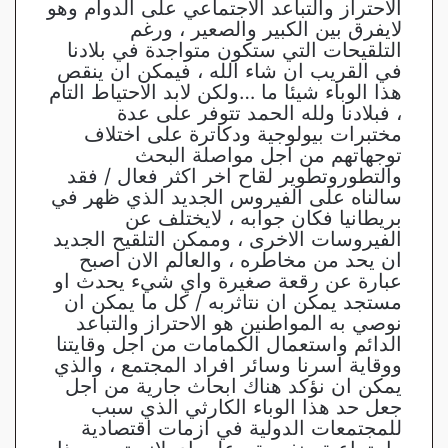
الاحتراز والتباعد الاجتماعي على الدوام وهو
لايفرق بين الكبير والصعير ، ورغم
التلقيحات التي ستكون متواجدة في بلادنا
في القريب ان شاء الله ، فيمكن ان ينقص
هذا الوباء شيئا ما …ولكن لابد الاحتياط التام
، فبلادنا ولله الحمد تتوفر على عدة
مختبرات بيولوجية ودكاترة على اختلاف
توجهاتهم من اجل مواصلة البحث
والتطوروتطوير لقاح اخر اكثر فعال / فقد
سالناه على الفيروس الجديد الذي ظهر في
بريطانيا فكان جوابه ، لايختلف عن
الفيروسات الاخرى ، وممكن التلقيح الجديد
ان يحد من مخاطره ، والعالم الان اصبح
عبارة عن رقعة صغيرة واي شيء يحدث او
مستجد يمكن ان نتاثربه / كل ما يمكن ان
نوصي به المواطنين هو الاحتراز والتباعد
الدائم واستعمال الكمامات من اجل وقايتنا
ووقاية اسرنا وسائر افراد المجتمع ، والذي
يمكن ان نؤكد هناك ابحاث جارية من اجل
جعل حد هذا الوباء الكارثي الذي سبب
للمجتمعات الدولية في ازمات اقتصادية