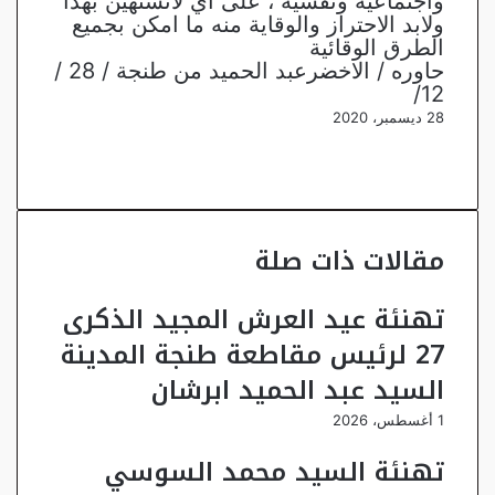
واجتماعية ونفسية ، على اي لانستهين بهذا
ولابد الاحتراز والوقاية منه ما امكن بجميع
الطرق الوقائية
حاوره / الاخضرعبد الحميد من طنجة / 28 /
12/
28 ديسمبر، 2020
تويتر
فيسبوك
تيلقرام
واتساب
تويتر
فيسبوك
ماسنجر
ماسنجر
طباعة
واتساب
تيلقرام
مشاركة
عبر
البريد
مقالات ذات صلة
تهنئة عيد العرش المجيد الذكرى
27 لرئيس مقاطعة طنجة المدينة
السيد عبد الحميد ابرشان
1 أغسطس، 2026
تهنئة السيد محمد السوسي