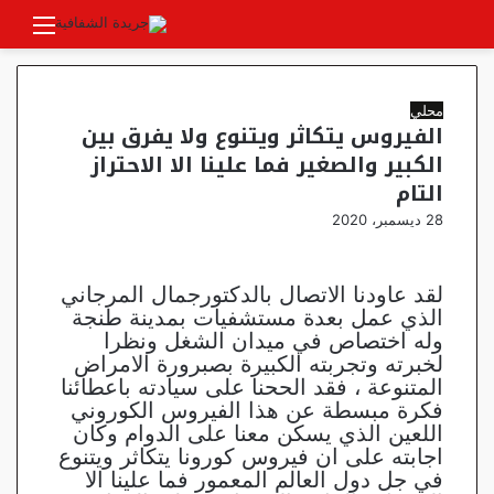
بحث
الوضع
القائ
عن
المظلم
محلي
الفيروس يتكاثر ويتنوع ولا يفرق بين
الكبير والصغير فما علينا الا الاحتراز
التام
28 ديسمبر، 2020
لقد عاودنا الاتصال بالدكتورجمال المرجاني
الذي عمل بعدة مستشفيات بمدينة طنجة
وله اختصاص في ميدان الشغل ونظرا
لخبرته وتجربته الكبيرة بصبرورة الامراض
المتنوعة ، فقد الححنا على سيادته باعطائنا
فكرة مبسطة عن هذا الفيروس الكوروني
اللعين الذي يسكن معنا على الدوام وكان
اجابته على ان فيروس كورونا يتكاثر ويتنوع
في جل دول العالم المعمور فما علينا الا