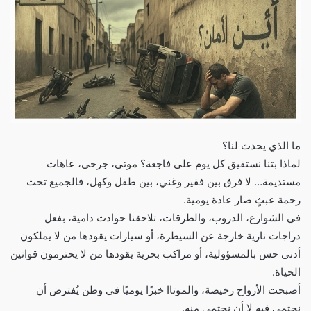
ما الذي يحدث لنا؟
لماذا بتنا نستفيق كل يوم على فاجعة؟ موتى، جرحى، عاهات
مستديمة… لا فرق بين فقير وغني، بين طفل وكهل، فالجميع تحت
رحمة عبثٍ صار عادة يومية.
في الشوارع، الدروب، والطرقات، تلاحقنا حوادث دامية، بفعل
دراجات نارية خارجة عن السيطرة، أو سيارات يقودها من لا يملكون
أدنى حس بالمسؤولية، أو مراكب بحرية يقودها من لا يحترمون قوانين
الحياة.
أصبحت الأرواح رخيصة، والموتاا خبزًا يوميًا في وطن يُفترض أن
نحتمي فيه لا أن نحتمي منه.