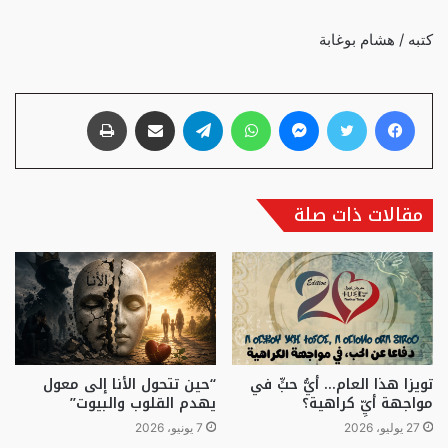
كتبه / هشام بوغابة
فيسبوك
تويتر
ماسنجر
واتساب
تيلقرام
مشاركة عبر البريد
طباعة
مقالات ذات صلة
تويزا هذا العام… أيُّ حبٍّ في
“حين تتحول الأنا إلى معول
مواجهة أيِّ كراهية؟
يهدم القلوب والبيوت”
27 يوليو، 2026
7 يونيو، 2026