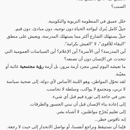
السبب؟
خلل عميق في المنظومة التربوية والتكوينية.
جيلٌ كامل يُترك ليواجه الحياة دون توجيه، دون مبادئ، دون قيم.
جيلٌ يستهلك الشارع أكثر مما يستهلك المدرسة، ويعيش على منطق
“البقاء للأقوى”، لا “العيش بكرامة”.
أين المدرسة؟ أين الأسرة؟ أين الإعلام؟ أين السياسات العمومية التي
تتحدث عن الإنسان دون أن تصنعه؟
ما نعيشه اليوم ليس مجرد أزمة مرور، بل أزمة
رؤية مجتمعية
غائبة أو
مغيّبة.
لقد تحوّل المواطن، وهو اللبنة الأساس لأي دولة، إلى ضحية سياسة
لا تربي، ومجتمع لا يواكب، وسلطة لا تحاسب.
نحن في حاجة إلى ثورة قيم قبل أي شيء.
إلى إعادة بناء الإنسان قبل أن نبني الجسور والطرقات.
إلى تعليم يُخرّج مواطنين، لا أشباه بشر.
إنه ناقوس خطر…
فإما أن نستيقظ ونراجع أنفسنا، أو نواصل الانحدار إلى حيث لا رجعة.