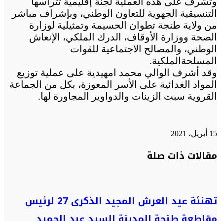
وتشرف على هذه العملية لجنة إقليمية تترأسها
التنسيقية الجهوية للتعاون الوطني، وبإشراف مباشر
من ولاية طنجة تطوان الحسيمة وتمثيلية لوزارة
الصحة ووزارة الأوقاف، الدرك الملكي، الإنعاش
الوطني، والمصالح الاجتماعية للقوات
المسلحةالملكية.
وقد أشرف الوالي محمد امهيدية على عملية توزيع
المواد الغدائية على الأسر المعوزة، بكل من الجماعة
القروية سبت الزينات والدواوير المجاورة لها.
15 أبريل، 2021
تويتر
تويتر
طباعة
تيلقرام
تيلقرام
واتساب
واتساب
ماسنجر
ماسنجر
فيسبوك
فيسبوك
مشاركة
مقالات ذات صلة
عبر
البريد
تهنئة عيد العرش المجيد الذكرى 27 لرئيس
مقاطعة طنجة المدينة السيد عبد الحميد