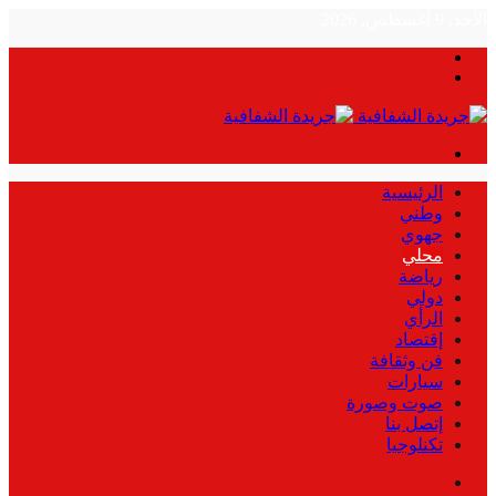
الأحد, 9 أغسطس, 2026
بحث
الوضع
عن
المظلم
القائمة
الرئيسية
وطني
جهوي
محلي
رياضة
دولي
الرأي
إقتصاد
فن وثقافة
سيارات
صوت وصورة
إتصل بنا
تكنلوجيا
بحث