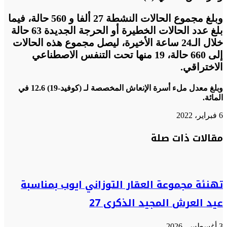
وبلغ مجموع الحالات النشطة 27 ألفا و 560 حالة، فيما
بلغ عدد الحالات الخطيرة أو الحرجة الجديدة 63 حالة
خلال الـ24 ساعة الأخيرة، ليصل مجموع هذه الحالات
إلى 660 حالة، 19 منها تحت التنفس الاصطناعي
الاختراقي.
وبلغ معدل ملء أسرة الإنعاش المخصصة لـ (كوفيد-19) 12.6 في
المائة.
6 فبراير، 2022
تويتر
تويتر
طباعة
تيلقرام
تيلقرام
واتساب
واتساب
ماسنجر
ماسنجر
فيسبوك
فيسبوك
مشاركة
مقالات ذات صلة
عبر
البريد
تهنئة مجموعة العقار التوزاني ايوب بمناسبة
عيد العرش المجيد الذكرى 27
3 أغسطس، 2026