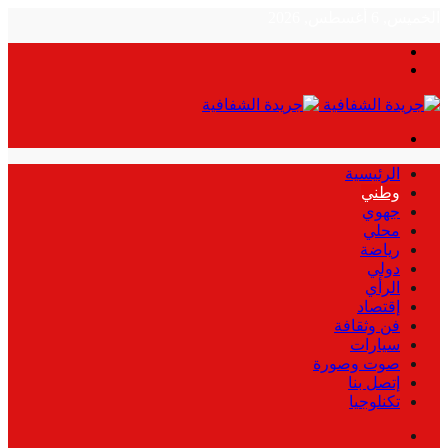
الخميس, 6 أغسطس, 2026
بحث
الوضع
عن
المظلم
القائمة
الرئيسية
وطني
جهوي
محلي
رياضة
دولي
الرأي
إقتصاد
فن وثقافة
سيارات
صوت وصورة
إتصل بنا
تكنلوجيا
بحث