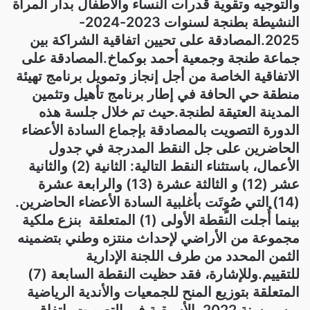
والتوجيه وتقوية قدرات النساء والأطفال بدار المرأة
النشيطة بطنجة لسنوات 2023-2024-
2025.المصادقة على تحيين اتفاقية الشراكة بين
جماعة طنجة وجمعية أحمد بوكماخ.المصادقة على
الاتفاقية الخاصة من أجل إنجاز وتمويل برنامج تهيئة
منطقة حي الحافة في إطار برنامج تأهيل وتثمين
المدينة العتيقة لطنجة.حيث تم خلال جلسة هذه
الدورة التصويت بالمصادقة بإجماع السادة الأعضاء
الحاضرين على جل النقط المدرجة في جدول
الأعمال، باستثناء النقط التالية: الثانية (2) والثانية
عشر (12) و الثالثة عشرة (13) والرابعة عشرة
(14) التي صُوٍتَت بأغلبية السادة الأعضاء الحاضرين.
بينما أُجلت النقطة الأولى (1) المتعلقة بنزع ملكية
مجموعة من الأراضي لإحداث منتزه وطني بتضمينه
الثمن المحدد من طرف اللجنة الإدارية
للتقييم.وللإشارة، فقد حظيت النقطة السابعة (7)
المتعلقة بتوزيع المنح للجمعيات والأندية الرياضية
برسم سنة 2022 بالأسبقية في التصويت باتفاق