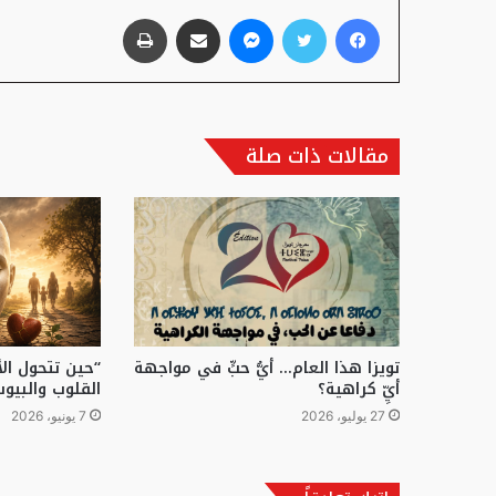
فيسبوك
تويتر
ماسنجر
مشاركة عبر البريد
طباعة
مقالات ذات صلة
تويزا هذا العام… أيُّ حبٍّ في مواجهة
“حين تتحول ال
أيِّ كراهية؟
القلوب والبيوت
27 يوليو، 2026
7 يونيو، 2026