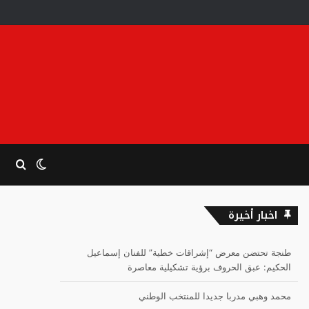
الوضع
بحث
المظلم
عن
اخبار أخيرة
طنجة تحتضن معرض “إشراقات خطية” للفنان إسماعيل
الحكيم: عبق الحروف برؤية تشكيلية معاصرة
محمد وهبي مدربا جديدا للمنتخب الوطني