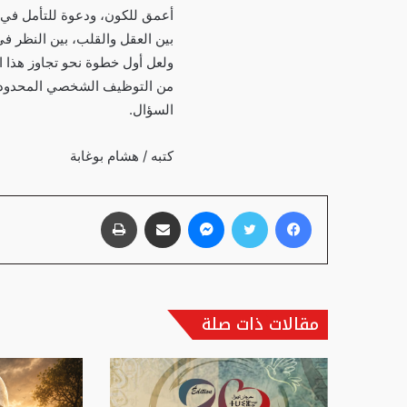
أعمق للكون، ودعوة للتأمل في ر
بين العقل والقلب، بين النظر ف
ولعل أول خطوة نحو تجاوز هذا التب
من التوظيف الشخصي المحدود، فنم
السؤال.
كتبه / هشام بوغابة
فيسبوك
تويتر
ماسنجر
مشاركة عبر البريد
طباعة
مقالات ذات صلة