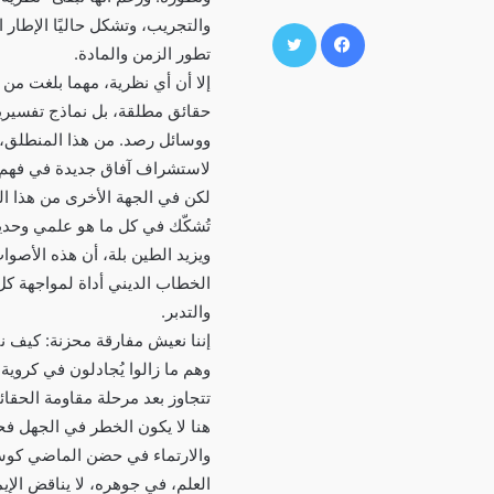
فيسبوك
تويتر
والتجريب، وتشكل حاليًا الإطار 
تطور الزمن والمادة.
إلا أن أي نظرية، مهما بلغت من 
حقائق مطلقة، بل نماذج تفسيرية
ووسائل رصد. من هذا المنطلق، ت
لاستشراف آفاق جديدة في فهم ا
لكن في الجهة الأخرى من هذا ا
تُشكّك في كل ما هو علمي وحديث
ويزيد الطين بلة، أن هذه الأصوا
الخطاب الديني أداة لمواجهة كل م
والتدبر.
إننا نعيش مفارقة محزنة: كيف ن
وهم ما زالوا يُجادلون في كروية
تتجاوز بعد مرحلة مقاومة الحقا
هنا لا يكون الخطر في الجهل ف
والارتماء في حضن الماضي كوسي
العلم، في جوهره، لا يناقض الإي