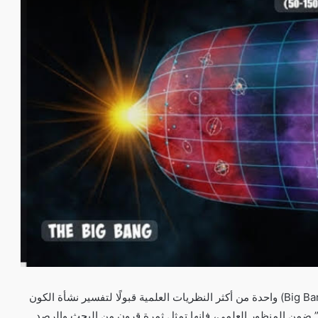
تُعتبر نظرية الانفجار العظيم (Big Bang) واحدة من أكثر النظريات العلمية قبولًا لتفسير نشأة الكون
” ضمن المنظور العلمي، فإنها تمثل ثمرة قرون من البحث والرصد