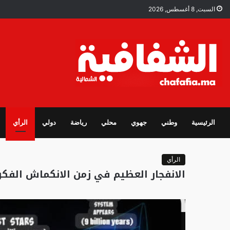
السبت, 8 أغسطس, 2026
الرئيسية
وطني
جهوي
محلي
رياضة
دولي
الرأي
الرأي
الانفجار العظيم في زمن الانكماش الفك