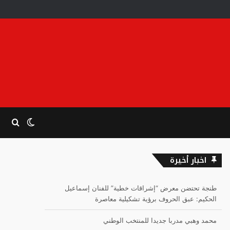
الوضع
بحث
المظلم
عن
اخبار أخيرة
طنجة تحتضن معرض “إشراقات خطية” للفنان إسماعيل
الحكيم: عبق الحروف برؤية تشكيلية معاصرة
محمد وهبي مدربا جديدا للمنتخب الوطني