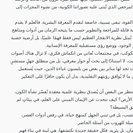
المرجعي الذي تُبنى عليه تصوراتنا الكونية، من نشوء المجرات إلى
القوة، تبقى نسبية، خاضعة لتقدم المعرفة البشرية. فالعلم لا يقدم
 قابلة للمراجعة والتطوير حسب ما يتيحه الزمان من أدوات ومناهج
ُمثل نظرية الانفجار العظيم ليس فقط فهمًا علميًا، بل أرضية خصبة
لوجود، ووضع رؤى مستقبلية للمعرفة الإنسانية.
لكوكب، في مجتمعات تُعاني من انكماش فكري، لا تزال هناك أصوات
، لا استنادًا إلى بحث أو حوار معرفي، بل من منطلق جهلٍ مستشرٍ.
ت تجد لها منابر بين بعض من يلبسون عباءة الدين، حيث يُستعمل
ا لا يُوافق رؤيتهم التقليدية، بدل أن يكون حافزًا على التفكير
نتظر من البعض أن يُصدق بنظرية علمية معقدة تُفسّر نشأة الكون،
 الأرض؟ كيف نتحدث عن الإيمان المبني على العلم، في بيئاتٍ لم
ئق البسيطة؟
حسب، بل في تبني الجهل كمنهج حياة، في رفض أدوات العصر،
لة للهروب من أسئلة الحاضر.
مان، بل يثريه. فكل حقيقة جديدة نكتشفها، هي لبنة في بناء فهم