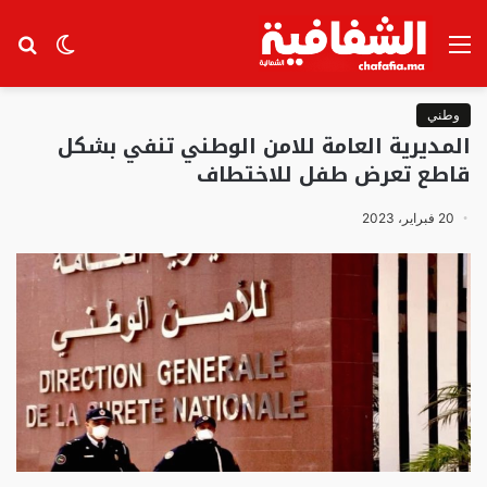
القائمة
الوضع
بح
المظلم
عن
وطني
المديرية العامة للامن الوطني تنفي بشكل
قاطع تعرض طفل للاختطاف
20 فبراير، 2023