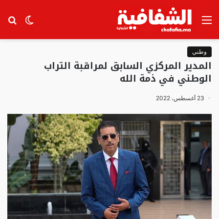
القائمة
الوضع
بح
المظلم
عن
وطني
المدير المركزي السابق لمراقبة التراب
الوطني في ذمة الله
23 أغسطس، 2022