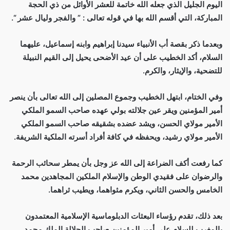
اليوم الجليل الذي جعله الله خاتمة للعشر الأوائل من ذي الحجة
المباركة، التي أقسم الله بها في قوله تعالى : ” والفجر وليال عشر “.
وبعدما ذكر بقصة أب الأنبياء سيدنا إبراهيم وابنه إسماعيل، عليهما
السلام، أكد الخطيب على أن عيد الأضحى يحيل إلى القيم النبيلة
للتضحية، والإيثار، والكرم.
وفي الختام، ابتهل الخطيب وجموع المصلين إلى الله تعالى بأن ينصر
أمير المؤمنين ويقر عين جلالته بولي عهده صاحب السمو الملكي
الأمير مولاي الحسن، ويشد عضده بشقيقه صاحب السمو الملكي
الأمير مولاي رشيد، ويحفظه في كافة أفراد أسرته الملكية الشريفة.
كما رفعت أكف الضراعة إلى الله عز وجل بأن يمطر سحائب الرحمة
والرضوان على فقيدي الوطن والإسلام الملكين المجاهدين محمد
الخامس والحسن الثاني، ويكرم مثواهما، ويطيب ثراهما.
بعد ذلك، تقدم رؤساء البعثات الدبلوماسية الإسلامية المعتمدون
بالمغرب للسلام على أمير المؤمنين صاحب الجلالة الملك محمد