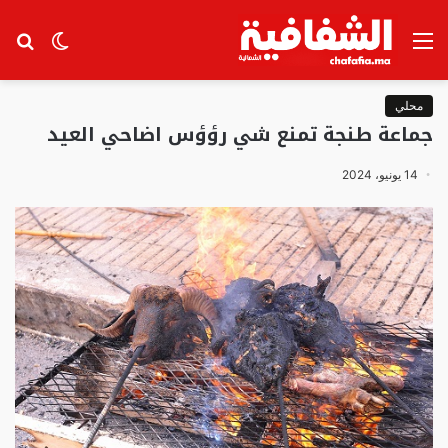
القائمة
الوضع
بح
المظلم
عن
محلي
جماعة طنجة تمنع شي رؤؤس اضاحي العيد
14 يونيو، 2024