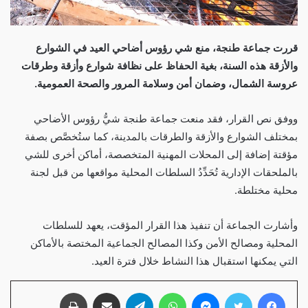
قررت جماعة طنجة، منع شي رؤوس أضاحي العيد في الشوارع
والأزقة هذه السنة، بغية الحفاظ على نظافة شوارع وأزقة وطرقات
عروسة الشمال، وضمان أمن وسلامة المرور والصحة العمومية.
ووفق نص القرار، فقد منعت جماعة طنجة شيُّ رؤوس الأضاحي
بمختلف الشوارع والأزقة والطرقات بالمدينة، كما ستُخصَّص بصفة
مؤقتة إضافة إلى المحلات المهنية المتخصصة، أماكن أخرى للشي
بالملحقات الإدارية تُحَدِّدُ السلطات المحلية مواقعها من قبل لجنة
محلية مختلطة.
وأشارت الجماعة أن تنفيذ هذا القرار المؤقت، يعهد للسلطات
المحلية ومصالح الأمن وكذا المصالح الجماعية المختصة بالأماكن
التي يمكنها استقبال هذا النشاط خلال فترة العيد.
فيسبوك
تويتر
ماسنجر
واتساب
تيلقرام
مشاركة عبر البريد
طباعة