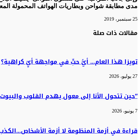
مدى مطابقة شواحن وبطاريات الهواتف المحمولة الم
25 سبتمبر، 2019
تويتر
تويتر
طباعة
تيلقرام
تيلقرام
واتساب
واتساب
ماسنجر
ماسنجر
فيسبوك
فيسبوك
مشاركة
مقالات ذات صلة
عبر
البريد
تويزا هذا العام… أيُّ حبٍّ في مواجهة أيِّ كراهية؟
27 يوليو، 2026
“حين تتحول الأنا إلى معول يهدم القلوب والبيوت”
7 يونيو، 2026
قراءة في أزمة المنظومة لا أزمة الأشخاص…الكذب 