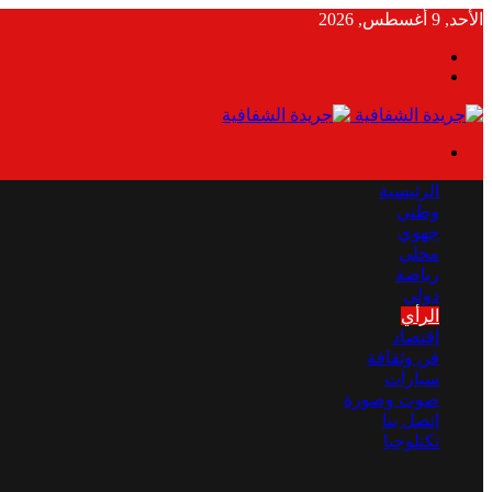
الأحد, 9 أغسطس, 2026
بحث
الوضع
عن
المظلم
القائمة
الرئيسية
وطني
جهوي
محلي
رياضة
دولي
الرأي
إقتصاد
فن وثقافة
سيارات
صوت وصورة
إتصل بنا
تكنلوجيا
بحث