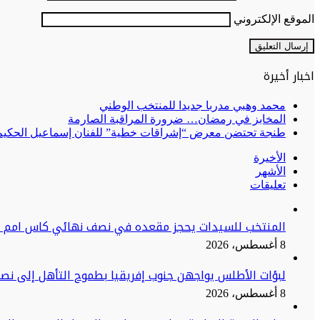
الموقع الإلكتروني
اخبار أخيرة
محمد وهبي مدربا جديدا للمنتخب الوطني
المخابز في رمضان… ضرورة المراقبة الصارمة
طنجة تحتضن معرض “إشراقات خطية” للفنان إسماعيل الحكيم:
الأخيرة
الأشهر
تعليقات
المنتخب للسيدات يحجز مقعده في نصف نهائي كاس امم اف
8 أغسطس، 2026
لبؤات الأطلس يواجهن جنوب إفريقيا بطموح التأهل إلى نصف
8 أغسطس، 2026