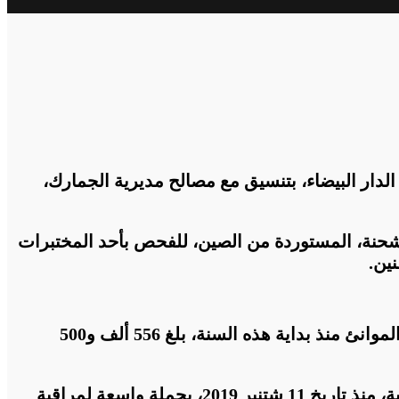
 الدار البيضاء، بتنسيق مع مصالح مديرية الجمارك،
الشحنة، المستوردة من الصين، للفحص بأحد المختبرات
نين
.
وسجل المصدر ذاته أن عدد الشواحن المستوردة المخلة بمعايير المطابقة التي تم ضبطها بمراكز المراقبة في الموانئ منذ بداية هذه السنة، بلغ 556 ألف و500
وإلى جانب المراقبة على مستوى الموانئ -يضيف البلاغ- تقوم هذه الوزارة بتعاون وثيق مع مصالح وزارة الداخلية، منذ تاريخ 11 شتنبر 2019، بحملة واسعة لمراقبة