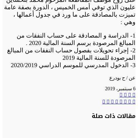
عليون الذي توفي أمس الخميس ، الدورة بصفة عامة
تميزت بالمصادقة على ما ورد في جدول أعمالها ،
وهي :
1- الدراسة و المصادقة على حساب النفقات من
المبالغ المرصودة برسم السنة المالية 2020 .
2- إجراء تحويلات بفصول حساب النفقات من المبالغ
المرصودة للسنة المالية 2019
3- الدخول المدرسي للموسم الدراسي 2020/2019
عن / ح بودرع
6 سبتمبر، 2019
تويتر
واتساب
فيسبوك
تيلقرام
مشاركة
تيلقرام
واتساب
ماسنجر
تويتر
ماسنجر
فيسبوك
طباعة
عبر
البريد
مقالات ذات صلة