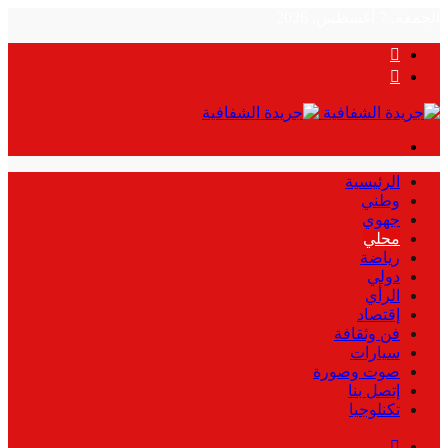
الجمعة, 7 أغسطس, 2026
بحث
عن
الوضع
المظلم
القائمة
الرئيسية
وطني
جهوي
محلي
رياضة
دولي
الرأي
إقتصاد
فن وثقافة
سيارات
صوت وصورة
إتصل بنا
تكنلوجيا
بحث